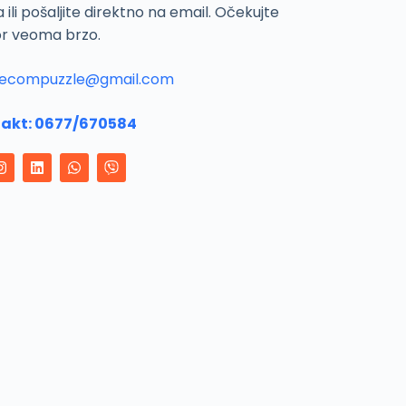
a ili pošaljite direktno na email. Očekujte
r veoma brzo.
ecompuzzle@gmail.com
akt:
0677/670584