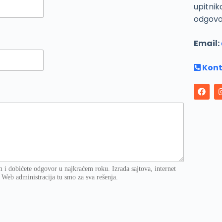
upitnik
odgovo
Email:
Kont
m i dobićete odgovor u najkraćem roku. Izrada sajtova, internet
 Web administracija tu smo za sva rešenja.