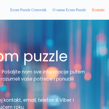
Ecom Puzzle Cenovnik
O nama Ecom Puzzle
Kontakt
om puzzle
du? Pošaljite nam sve informacije putem
razumeli vaše potrebe i ponudili
 kontakt, email, telefon ili Viber i
ućem roku.