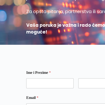
Za opšta pitanja, partnerstva ili sar
Vaša poruka je važna i rado ćemo 
moguće!
Ime i Prezime
*
First
Last
Email
*