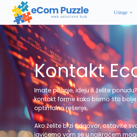
Usluge
Kontakt Ec
Imate pitanje, ideju ili želite ponu
kontakt forme kako bismo što bolje 
optimalno rešenje.
Ako želite brzi odgovor, ostavite svoj
javićemo vam se u najkraćem mog