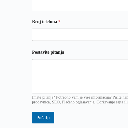
*
Broj telefona
*
p
i
t
a
n
j
Postavite pitanja
a
Imate pitanja? Potrebno vam je više informacija? Pišite na
prodavnica, SEO, Plaćeno oglašavanje, Održavanje sajta ili
Pošalji