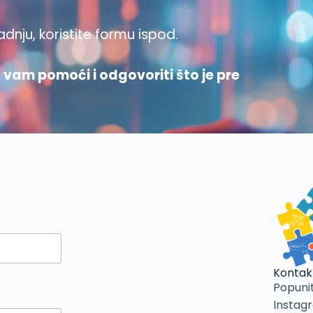
adnju, koristite formu ispod.
vam pomoći i odgovoriti što je pre
Kontak
Popunit
Instagr